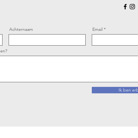
Achternaam
Email
pen?
Ik ben erb