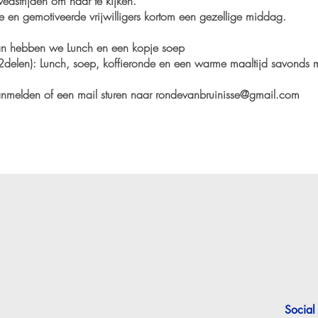
 wedstrijden om naar te kijken.
e en gemotiveerde vrijwilligers kortom een gezellige middag.
dan hebben we Lunch en een kopje soep
2delen): Lunch, soep, koffieronde en een warme maaltijd savonds m
aanmelden of een mail sturen naar
rondevanbruinisse@gmail.com
Social