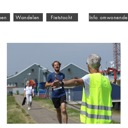
pen
Wandelen
Fietstocht
Info omwonende